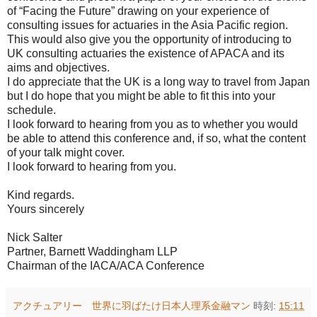
of “Facing the Future” drawing on your experience of
consulting issues for actuaries in the Asia Pacific region.
This would also give you the opportunity of introducing to
UK consulting actuaries the existence of APACA and its
aims and objectives.
I do appreciate that the UK is a long way to travel from Japan
but I do hope that you might be able to fit this into your
schedule.
I look forward to hearing from you as to whether you would
be able to attend this conference and, if so, what the content
of your talk might cover.
I look forward to hearing from you.
Kind regards.
Yours sincerely
Nick Salter
Partner, Barnett Waddingham LLP
Chairman of the IACA/ACA Conference
アクチュアリー 世界に羽ばたけ日本人理系金融マン
時刻:
15:11