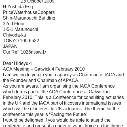
26 October 2009
H Yoshida Esq
PriceWaterhouseCoopers
Shin-Marunouchi Building
32nd Floor
1-5-1 Marunouchi
Chiyoda-ku
TOKYO 100-6532
JAPAN
Our Ref: 1026nssw.1/
Dear Hideyuki
ACA Meeting – Gatwick 4 February 2010
I am writing to you in your capacity as Chairman of IACA and
the Founder and Chairman of APACA.
As you are aware, I am organising the IACA Conference
which forms part of the ACA Conference at Gatwick in
February 2010. This is a Conference for consulting actuaries
in the UK and the IACA part of it covers international issues
which will be of interest to UK actuaries. The theme for the
conference this year is “Facing the Future”.
I would be delighted if you would be able to attend the
conference and present a paper of your choice on the theme