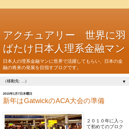
アクチュアリー 世界に羽
ばたけ日本人理系金融マン
日本人の理系金融マンに世界で活躍してもらい、日本の金
融の将来の発展を目指すブログです。
▼
2010年1月7日木曜日
新年はGatwickのACA大会の準備
２０１０年に入っ
て初めてのブロク