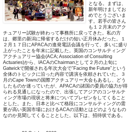
となる。まずは、
新年明けましてお
めでとうございま
す。若手の皆さん
も１２月末のアク
チュアリー試験が終わって事務所に戻ってきた。私の方
は、郷里の新潟に帰省するだけの短い正月休みだった。１
２月１７日にAPACAの進発電話会議を行って、多いに盛り
上がったことを年末に記載した。英国のコンサルティング
アクチュアリー協会(ACA; Association of Consulting
Actuaries)から、IACAのChairmanとして２月の上旬に
Gatwickで開催される年次大会で"Facing the Future"という
全体のトピックに沿った内容で講演を依頼されていた。３
月のCape Townの国際アクチュアリー大会もあるし、どう
したものか迷っていたが、APACAの諸国の委員の協力が得
られる見通しになったので、出張してアジアのコンサルテ
ィング市場の現状と将来についてプレゼンをしてくること
とした。また、日本と比べて格段にコンサルティングの需
要が高い英国市場におけるACAの活動とはどのようなもの
なのか見聞してくることとした。以下は、招待状である。