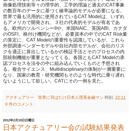
画像処理技術等々の理学的、工学的理論と過去のCAT事象
の数百年のデータに基づく確率論的モデルが必要になる。
世界で最も汎用的に使用されているCAT Modelは、いずれ
もアメリカで開発され、３社の代表的モデルが有名であ
る。欧州のソルベンシーIIや、米国NAIC、英国ABI、カナダ
のOSFI、格付け機関などが、必要資本の中でのCAT Risk量
の算定に、CAT Modelの重要性を認識しているが、これら
外部調達ベンダーモデルや自社内部モデルが、会社のリス
クを適正に算出しているかの検証手法とそのプロセスの内
部統制機能が重要となってくる。各国ともCAT Modelの承
認プロセスを法令の中に組み込んでいくものと予想され
る。複合サイエンス、Multidisciplinaryの体制が一層重要に
なり、国家の教育・研究機関もそのような時代に乗り遅れ
ないようにして欲しい。CATにその一例を見た。
アクチュアリー 世界に羽ばたけ日本人理系金融マン
時刻:
22:11
0 件のコメント:
2012年2月19日日曜日
日本アクチュアリー会の試験結果発表