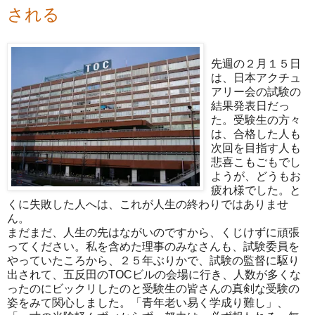
される
先週の２月１５日
は、日本アクチュ
アリー会の試験の
結果発表日だっ
た。受験生の方々
は、合格した人も
次回を目指す人も
悲喜こもごもでし
ようが、どうもお
疲れ様でした。と
くに失敗した人へは、これが人生の終わりではありませ
ん。
まだまだ、人生の先はながいのですから、くじけずに頑張
ってください。私を含めた理事のみなさんも、試験委員を
やっていたころから、２５年ぶりかで、試験の監督に駆り
出されて、五反田のTOCビルの会場に行き、人数が多くな
ったのにビックリしたのと受験生の皆さんの真剣な受験の
姿をみて関心しました。「青年老い易く学成り難し」、