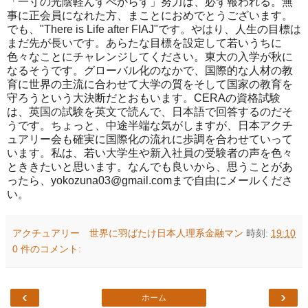
「一寸の光陰軽んずべからず」努力は、必ず報われる。無
事に正会員になれた方、まことにおめでとうございます。
でも、"There is Life after FIAJ"です。やはり、人生の目標は
まだ先が長いです。あらたな目標を設定して若いうちに
色々なことにチャレンジしてください。東大の入学が秋に
なるそうです。グローバル化のなかで、国際的な人材の教
育に世界の主流に合わせて大学の質をそして国家の教育を
守ろうという大決断だとおもいます。CERAの資格試験
は、英国の試験を英文で読んで、日本語で回答するのだそ
うです。ちょっと、中途半端な気がしますが、日本アクチ
ュアリー会も確実に国際化の流れに歩調を合わせていって
います。私は、若い大学生や新入社員の受験者の声を色々
とききたいと思います。なんでも良いから、思うことがあ
ったら、yokozuna03@gmail.comまで自由にメールくださ
い。
アクチュアリー 世界に羽ばたけ日本人理系金融マン
時刻:
19:10
0 件のコメント:
‹
›
ホーム