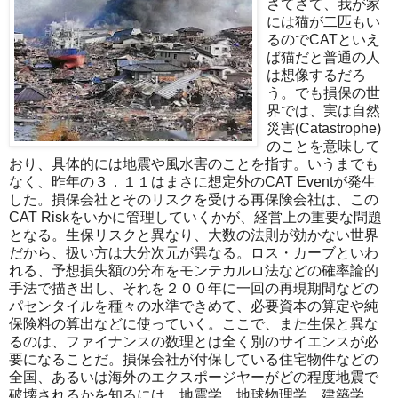
さてさて、我が家
には猫が二匹もい
るのでCATといえ
ば猫だと普通の人
は想像するだろ
う。でも損保の世
界では、実は自然
災害(Catastrophe)
のことを意味して
おり、具体的には地震や風水害のことを指す。いうまでも
なく、昨年の３．１１はまさに想定外のCAT Eventが発生
した。損保会社とそのリスクを受ける再保険会社は、この
CAT Riskをいかに管理していくかが、経営上の重要な問題
となる。生保リスクと異なり、大数の法則が効かない世界
だから、扱い方は大分次元が異なる。ロス・カーブといわ
れる、予想損失額の分布をモンテカルロ法などの確率論的
手法で描き出し、それを２００年に一回の再現期間などの
パセンタイルを種々の水準できめて、必要資本の算定や純
保険料の算出などに使っていく。ここで、また生保と異な
るのは、ファイナンスの数理とは全く別のサイエンスが必
要になることだ。損保会社が付保している住宅物件などの
全国、あるいは海外のエクスポージヤーがどの程度地震で
破壊されるかを知るには、地震学、地球物理学、建築学、