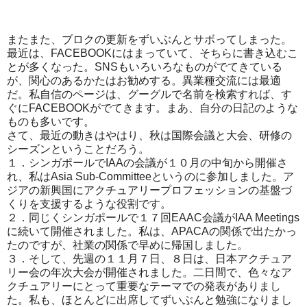
またまた、ブロクの更新をずいぶんとサボってしまった。
最近は、FACEBOOKにはまっていて、そちらに書き込むこ
とが多くなった。SNSもいろいろなものがでてきている
が、関心のあるかたはお勧めする。異業種交流には最適
だ。私自信のページは、グーグルで名前を検索すれば、す
ぐにFACEBOOKがでてきます。まあ、自分の日記のような
ものも多いです。
さて、最近の動きはやはり、秋は国際会議と大会、研修の
シーズンということだろう。
１．シンガポールでIAAの会議が１０月の中旬から開催さ
れ、私はAsia Sub-Committeeというのに参加しました。ア
ジアの新興国にアクチュアリープロフェッションの基盤づ
くりを支援するような役割です。
２．同じくシンガポールで１７回EAAC会議がIAA Meetings
に続いて開催されました。私は、APACAの関係で出たかっ
たのですが、社業の関係で早めに帰国しました。
３．そして、先週の１１月７日、８日は、日本アクチュア
リー会の年次大会が開催されました。二日間で、色々なア
クチュアリーにとって重要なテーマでの発表がありまし
た。私も、ほとんどに出席してずいぶんと勉強になりまし