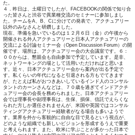
た。
４．昨日は、土曜日でしたが、FACEBOOKの関係で知り合
った皆さんと渋谷で異業種交流のセミナーに参加しまし
た。チームをA、B、Cに分けての発表で、アクチュアリー
以外のみなさんと研鑽しました。
現在、準備を急いでいるのは１２月６日（金）の午後から
開催される外人アクチュアリーと日本人アクチュアリーの
交流による討論セミナー会（Open Discussion Forum）の開
催です。場所は、アクチュアリー会の大会議室です。６：
００からは、懇親会も自由参加で予定しています。是非、
ネットワーキングの場として活用いただければと思いま
す。近々、日本アクチュアリー会から案内が出る予定で
す。私くらいの年代になると引退される方もでてきます
が、たとえば私がおつきあいしているインド人のコンサル
タントのカーンさんなどは、７０歳を過ぎてインドアクチ
ュアリー会の会長を務められました。日本アクチュアリー
会では理事長や副理事長は、生保、損保、信託でえらくな
られた方しか選任されませんが、米国や英国ではコンサル
ティングアクチュアリー経験者がなる場合も多いようで
す。業界を外から客観的に自由な目で見るという視点が、
どのような組織でも新しいビジョンを形成するうえで重要
と考えられます。また、欧米に学ぶことが多かった日本で