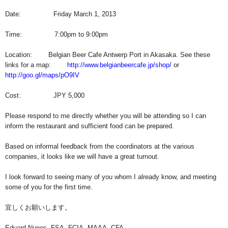
Date: Friday March 1, 2013
Time: 7:00pm to 9:00pm
Location: Belgian Beer Cafe Antwerp Port in Akasaka. See these
links for a map:
http://www.belgianbeercafe.jp/shop/
or
http://goo.gl/maps/pO9IV
Cost: JPY 5,000
Please respond to me directly whether you will be attending so I can
inform the restaurant and sufficient food can be prepared.
Based on informal feedback from the coordinators at the various
companies, it looks like we will have a great turnout.
I look forward to seeing many of you whom I already know, and meeting
some of you for the first time.
宜しくお願いします。
Eduard Nunes, FSA, FCIA, MAAA, CFA