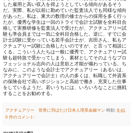
した雇用と高い収入を得ようとしている傾向があるそう
だ。実際、私が以前に勤めていた監査法人でも同様な傾向
があった。私は、東大の数理の修士からの採用を多く行っ
たが、優秀な学生は一回のトライで会計士試験を全科目合
格して実務研修を監査法人で受けたが、アクチュアリー試
験も準会員までは一気に全科目合格した。逆に、すでに会
計士試験に受かっている若手会計士が、吉田さん、私もア
クチュアりー試験に合格したいのですが、と言って相談に
くる。こういう人たちは一般に優秀で、アクチュアリー試
験も超特急で受かってしまう。素材としてそのようなプロ
フェッショナル志向の人は意欲と才能が備わっている。ち
なみに、このような会計士でアクチュアリー（あるいは、
アクチュアリーで会計士）の人の多くは、転職して外資系
の保険会社で高いポジションと高給で働き、充実した仕事
をしているようだ。若いうちには、いろいろなことに挑戦
することをお勧めする。
アクチュアリー 世界に羽ばたけ日本人理系金融マン
時刻:
8:41
0 件のコメント: