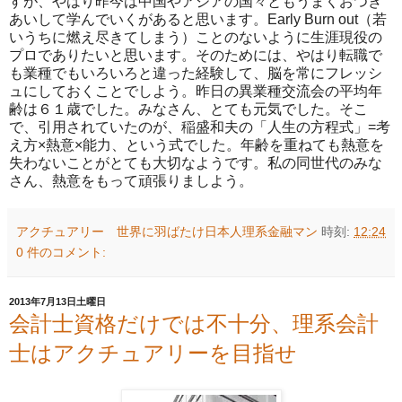
すが、やはり昨今は中国やアジアの国々ともうまくおつき
あいして学んでいくがあると思います。Early Burn out（若
いうちに燃え尽きてしまう）ことのないように生涯現役の
プロでありたいと思います。そのためには、やはり転職で
も業種でもいろいろと違った経験して、脳を常にフレッシ
ュにしておくことでしよう。昨日の異業種交流会の平均年
齢は６１歳でした。みなさん、とても元気でした。そこ
で、引用されていたのが、稲盛和夫の「人生の方程式」=考
え方×熱意×能力、という式でした。年齢を重ねても熱意を
失わないことがとても大切なようです。私の同世代のみな
さん、熱意をもって頑張りましよう。
アクチュアリー 世界に羽ばたけ日本人理系金融マン
時刻:
12:24
0 件のコメント:
2013年7月13日土曜日
会計士資格だけでは不十分、理系会計
士はアクチュアリーを目指せ