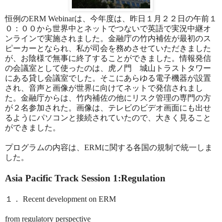
恒例の
ERM Webinar
は、今年度は、昨日１月２２日の午前１
０：００から世界中とネットでつないで英語で実況中継オ
ンラインで実施されました。金融庁の竹内補佐が最初のス
ピーカーとなられ、私が司会を務めさせていただきました
が、お陰様で無事に終了することができました。情報発信
の会議室として使ったのは、虎ノ門 城山トラストタワー
にある貸し会議室でした。そこにあらゆる電子機器が設置
され、音声と画像が世界に向けてネットで発信されまし
た。金融庁からは、竹内補佐の他にリスク管理の専門の方
が２名参加された。画像は、テレビのビデオ画面にも出せ
るようにパソコンと接続されていたので、大きく見ること
ができました。
プログラムの内容は、
ERM
に関する各国の規制で統一しま
した。
Asia Pacific Track Session 1:Regulation
１．
Recent development on ERM
from regulatory perspective