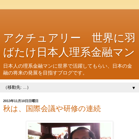
アクチュアリー 世界に羽
ばたけ日本人理系金融マン
日本人の理系金融マンに世界で活躍してもらい、日本の金
融の将来の発展を目指すブログです。
▼
2013年11月10日日曜日
秋は、国際会議や研修の連続