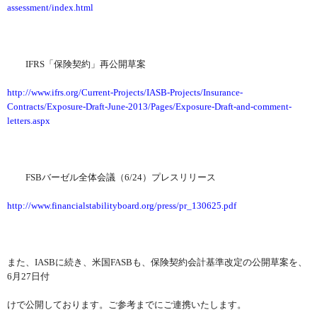
assessment/index.html
IFRS
「保険契約」再公開草案
http://www.ifrs.org/Current-Projects/IASB-Projects/Insurance-
Contracts/Exposure-Draft-June-2013/Pages/Exposure-Draft-and-comment-
letters.aspx
FSB
バーゼル全体会議（
6/24
）プレスリリース
http://www.financialstabilityboard.org/press/pr_130625.pdf
また、
IASB
に続き、米国
FASB
も、保険契約会計基準改定の公開草案を、
6
月
27
日付
けで公開しております。ご参考までにご連携いたします。