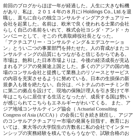
前回のブログからほぼ一年が経過した。人生に大きな転機
があり、私は、２０１４年の８月にi Holdings Co., Ltd.を退
職し、直ちに自らの独立コンサルティングアクチュアリー
会社を起業した。名前は、欧米で良く使われる士業の会社
らしく自己の名前をいれて、
株式会社ヨシダ・アンド・カ
ンパニーとして、そこの
代表取締役社長となった。
「アクチユアリー・コンサルティング＆エデユケーショ
ン」とうい二つの事業部門を持たせた。人の育成がまたコ
ンサルティングの品質にもつながると信じるからである。
市場は、飽和した日本市場よりは、今後の経済成長が見込
まれるアジアの発展途上国とした。多くのアジアの国の地
場のコンサル会社と提携して業務上のリソースとサービス
の内容を充実させるように努めている。日本の生損保の新
規参入も後を絶たない。自分は、ベトナムのホーチミン市
に第二の拠点を設けて、現地の保険計理人を引き受けて半
年はこちらに居住する生活となったが、成長する国は勢い
が感じられてこちらもエネルギーがわいてくる。 また、ア
ジア地域コンサルティング協会（
Actuarial Consulting
Congress of Asia (ACCA) ）
の会長に引き続き就任し、アジア
のコンサルアクチュアリー市場の発展を目指す。教育にお
いては、東大等の大学院生の方数名に私の会社でインター
ンシップの実務経験を積んでもらうなかで、試験合格のお