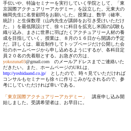
手伝いや、特論セミナーを実行していく学院として、「東
京国際アクチュアリーアカデミー」を設立した。元東大の
楠岡先生に名誉顧問をお願いした。授業は、数学（確率、
統計）と生保数理（山内先生が講師をお引き受けいただけ
た。）を最低限設けて、徐々に科目を拡充し米国の試験も
織り込み、まさに世界に羽ばたくアクチュアリー人材の養
成を目指していく。授業は、８月の１６日から開講の予定
だ。詳しくは、最近制作してトップページだけ公開した会
社のホームページから申し込めるようにするが、各科目定
員２０名の先着順とする。お急ぎの方は、
yokozuna03
@gmail.com のメールアドレスまでご連絡いた
だきたい。また、ホームページのURLは、
http://yoshidaand.co.jp/
としたので、時々見ていただければ
コンサルもセミナーも徐々に作りこみがなされるので、参
考にしていただければ幸いである。
「東京国際アクチュアリーアカデミー」
講座申し込み開
始しました。受講希望者は、お早目に。