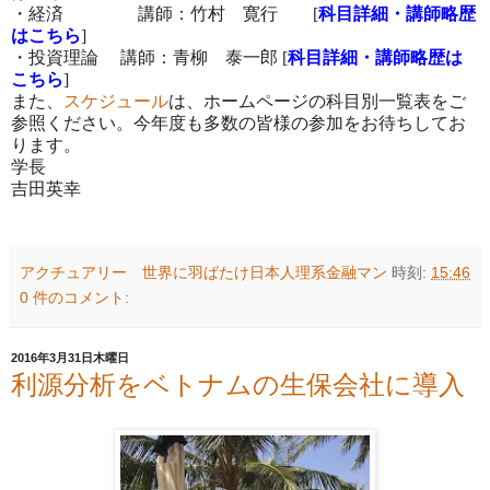
・経済 講師：竹村 寛行 [
科目詳細・講師略歴
はこちら
]
・投資理論 講師：青柳 泰一郎 [
科目詳細・講師略歴は
こちら
]
また、
スケジュール
は、ホームページの科目別一覧表をご
参照ください。今年度も多数の皆様の参加をお待ちしてお
ります。
学長
吉田英幸
アクチュアリー 世界に羽ばたけ日本人理系金融マン
時刻:
15:46
0 件のコメント:
2016年3月31日木曜日
利源分析をベトナムの生保会社に導入