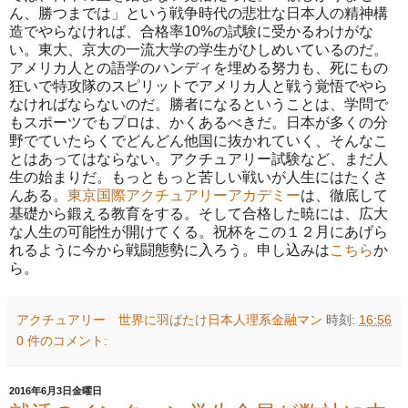
ん、勝つまでは」という戦争時代の悲壮な日本人の精神構
造でやらなければ、合格率10%の試験に受かるわけがな
い。東大、京大の一流大学の学生がひしめいているのだ。
アメリカ人との語学のハンディを埋める努力も、死にもの
狂いで特攻隊のスピリットでアメリカ人と戦う覚悟でやら
なければならないのだ。勝者になるということは、学問で
もスポーツでもプロは、かくあるべきだ。日本が多くの分
野でていたらくでどんどん他国に抜かれていく、そんなこ
とはあってはならない。アクチュアリー試験など、まだ人
生の始まりだ。もっともっと苦しい戦いが人生にはたくさ
んある。
東京国際アクチュアリーアカデミー
は、徹底して
基礎から鍛える教育をする。そして合格した暁には、広大
な人生の可能性が開けてくる。祝杯をこの１２月にあげら
れるように今から戦闘態勢に入ろう。申し込みは
こちら
か
ら。
アクチュアリー 世界に羽ばたけ日本人理系金融マン
時刻:
16:56
0 件のコメント:
2016年6月3日金曜日