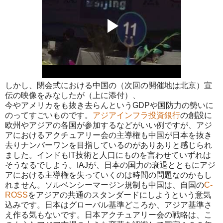
しかし、閉会式における中国の（次回の開催地は北京）宣
伝の映像をみなしたが（上に添付）、
今やアメリカをも抜き去らんというGDPや国防力の勢いに
のってすごいものです。
アジアインフラ投資銀行
の創設に
欧州やアジアの各国が参加するなどがいい例ですが、アジ
アにおけるアクチュアリー会の主導権も中国が日本を抜き
去りナンバーワンを目指しているのがありありと感じられ
ました。インドもIT技術と人口にものを言わせていずれは
そうなるでしよう。IAJが、日本の国力の衰退とともにアジ
アにおける主導権を失っていくのは時間の問題なのかもし
れません。ソルベンシーマージン規制も中国は、自国の
C-
ROSS
をアジアの共通のスタンダードにしようという意気
込みです。日本はグローバル基準どころか、アジア基準さ
え作る気もないです。日本アクチュアリー会の戦略は、こ