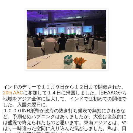
インドのデリーで１１月９日から１２日まで開催された、
20th AAC
に参加して１４日に帰国しました。旧EAACから
地域をアジア全体に拡大して、インドでは初めての開催で
した。入国の翌日に、
１０００INR紙幣が政府の抜き打ち発表で無効にされるな
ど、予期せぬハプニングはありましたが、大会は全般的に
は盛況で終えられたものと思います。東南アジアとは、や
はり一味違った空間に入り込んだ気がしました。私は、日