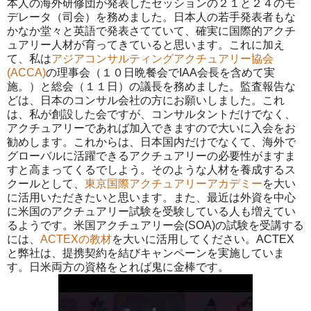
本人の海外研修団が発表したセッションの２１と２４のモ
デレータ（司会）を務めました。日本人の若手発表者もな
かなか堂々と英語で発表さてていて、確実に国際的アクチ
ュアリー人材が育ってきていると思います。これに加え
て、私は
アジアコンサルティングアクチュアリー協会
(ACCA)
の理事会（１０日晩餐会でIAA会長を含めて実
施。）と総会（１１日）の議長を務めました。監査報告な
どは、日本のコンサル会社の方にお願いしました。これ
は、私が創設した会ですが、コンサルタントだけでなく、
アクチュアリーであれば加入できますので大いに入会をお
勧めします。これからは、日本国内だけでなくて、海外で
グローバルに活躍できるアクチュアリーの必要性がますま
すと高まってくるでしよう。そのような人材を養成するス
クールとして、
東京国際アクチュアリーアカデミー
を大い
に活用いただきたいと思います。また、最近は外資を中心
に米国のアクチュアリー試験を受験している人も増えてい
るようです。米国アクチュアリー会(SOA)の試験を受講する
には、
ACTEXの教材
を大いに活用してください。ACTEX
と弊社は、提携契約を結びキャンペーンを実施していま
す。日米両方の資格をとれば鬼に金棒です。