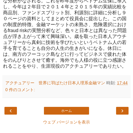
な分析がなされる。これを昨年度からベトナム生保に導入
し、今年は２年目で２０１４年と２０１５年の実績比較を
商品別、ファンドスプリット別、利源別に詳細に分析し９
０ページの資料としてまとめて役員会に提出した。この国
の制度的特徴、金融マーケットの未熟さ、危険選択におけ
るfraud riskの実態分析など、色々と日本とは異なった問題
点が浮き上がって来て興味深い。歳を取った日本人アウチ
ュアリーから真剣に技術を学びたいというベトナム人の若
手を育てることも自分の人生の生きがいになる。休日に
は、南方のフーコック島などに行ってビジネスで疲れた体
をのんびりとさせて癒す。海外でも人様の役に立つ感謝さ
れることをやり、生涯現役のアクチュアリーでありたい。
アクチュアリー 世界に羽ばたけ日本人理系金融マン
時刻:
17:44
0 件のコメント:
‹
›
ホーム
ウェブ バージョンを表示