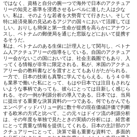
ではなく、資格と自分の腕一つで海外で日本のアクチュア
リーの知見と基準を浸透させるレベルに達した人は少な
い。私は、そのような若者を大勢育てて行きたい。そして
特に経済発展の見込めるアジアの国々において活躍してほ
しい。おりしも簡保と第一生命が提携を高らかにアナウン
スし、ベトナムの郵便局を通じた窓販などにおいて提携す
るそうだ。
私は、ベトナムのある生保に計理人として関与し、ベトナ
ム人アクチュアリーの指導をしている。自国のアクチュア
リー会がないこの国においては、社会主義圏でもあり、入
ってくる情報が非常に限定される。私が、米国のアクチュ
アリー会の教科書などを渡すととてもありがたがられる。
一方で、日本の技術も真摯に学んでもらえる。もう４０年
も業界で働いた私にとって、もはや日本では注目もされな
いような事柄であっても、彼らにとっては目新しく感じら
れる。その一例が利源分析の導入である。日本では、当局
に提出する重要な決算資料の一つである。何でもかんでも
エンベディッドバリュー的に数十年の現在価値評価で判断
する欧米の方式と比べて、この元々はドイツ流の利源分析
は、その年度を単独で見たときの実績の分析には、経営者
にとって貴重な情報を提供してくれる。日本の主計部のア
クチュアリーにとって、決算で最も重要な資料で、多面的