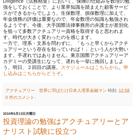
Diligence（法務精査）において、保険の仕組みを数理の勉
強をしておくことで、より業界知識を踏まえた顧客サービ
スができるからでしよう。生保数理、損保数理に加えて、
年金債務の評価は重要なので、年金数理の知識も勉強され
るようです。今後、大手国際法律事務所の弁護士が差別化
を狙って多数アクチュアリー資格を取得すると思われま
す。時代が大きく変わったのを感じます。
一方で、理系・文系を問わずに、「もっと早くからアクチ
ュアリーという存在を知っていれば！」という人が大勢い
ます。手遅れではありません。東京国際アクチュアリーア
カデミーの受講生になって、遅れを一挙に挽回しましよ
う。明日、２回目の講座。
スケジュールはこちらから
。
申
し込みはこちらからどうぞ
。
アクチュアリー 世界に羽ばたけ日本人理系金融マン
時刻:
12:58
0 件のコメント:
2016年6月13日月曜日
投資理論の勉強はアクチュアリーとア
ナリスト試験に役立つ