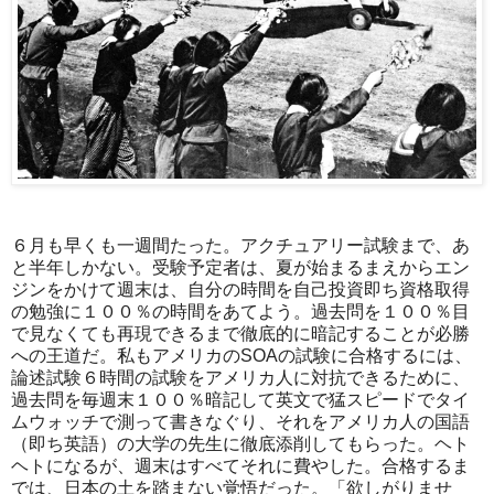
６月も早くも一週間たった。アクチュアリー試験まで、あ
と半年しかない。受験予定者は、夏が始まるまえからエン
ジンをかけて週末は、自分の時間を自己投資即ち資格取得
の勉強に１００％の時間をあてよう。過去問を１００％目
で見なくても再現できるまで徹底的に暗記することが必勝
への王道だ。私もアメリカのSOAの試験に合格するには、
論述試験６時間の試験をアメリカ人に対抗できるために、
過去問を毎週末１００％暗記して英文で猛スピードでタイ
ムウォッチで測って書きなぐり、それをアメリカ人の国語
（即ち英語）の大学の先生に徹底添削してもらった。ヘト
ヘトになるが、週末はすべてそれに費やした。合格するま
では、日本の土を踏まない覚悟だった。「欲しがりませ