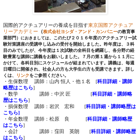
国際的アクチュアリーの養成を目指す
東京国際アクチュア
リーアカデミー
（
株式会社ヨシダ・アンド・カンパニー
の教育事
業部門）
におきましては
、このたび２０１６年度のアクチュアリー試
験対策講座の受講申し込みの受付を開始しました。昨年度は、３科
目のみでしたが、今年度は１次試験の全科目を網羅し、各分野の経
験豊富な講師に講義をお願いしました。７月の第１週から１１月に
かけて、各科目別にスケジュールが組まれています。講義は、毎週
日曜日に開催され、社会人の方も大学生の方も受講できます。詳し
くは、
リンク
をご参照ください。
・生保数理 講師：山内 恒人・他１名 [
科目詳細・講師
略歴はこちら
]
・数学 講師：中沢 匠 [
科目詳細・講師略
歴はこちら
]
・損保数理 講師：岩沢 宏和 [
科目詳細・講師略歴は
こちら]
・年金数理 講師：松原 良 [
科目詳細・講師略歴
はこちら
]
・会計 講師：窪田 英朗 [
科目詳細・講師略歴
はこちら
]