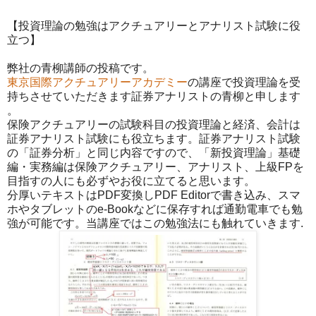
【投資理論の勉強はアクチュアリーとアナリスト試験に役
立つ】
弊社の青柳講師の投稿です。
東京国際アクチュアリーアカデミー
の講座で投資理論を受
持ちさせていただきます証券アナリストの青柳と申します
。
保険アクチュアリーの試験科目の投資理論と経済、会計は
証券アナリスト試験にも役立ちます。証券アナリスト試験
の「証券分析」と同じ内容ですので、「新投資理論」基礎
編・実務編は保険アクチュアリー、アナリスト、上級FP
を
目指すの人にも必ずやお役に立てると思います。
分厚いテキストはPDF変換しPDF Editorで書き込み、スマ
ホやタブレットのe-Bo
okなどに保存すれば通勤電車でも勉
強が可能です。当講
座ではこの勉強法にも触れていきます.