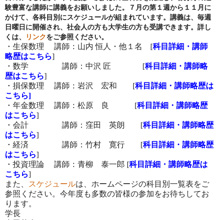
験豊富な講師に講義をお願いしました。７月の第１週から１１月に
かけて、各科目別にスケジュールが組まれています。講義は、毎週
日曜日に開催され、社会人の方も大学生の方も受講できます。詳し
くは、
リンク
をご参照ください。
・生保数理 講師：山内 恒人・他１名 [
科目詳細・講師
略歴はこちら
]
・数学 講師：中沢 匠 [
科目詳細・講師略
歴はこちら
]
・損保数理 講師：岩沢 宏和 [
科目詳細・講師略歴は
こちら]
・年金数理 講師：松原 良 [
科目詳細・講師略歴
はこちら
]
・会計 講師：窪田 英朗 [
科目詳細・講師略歴
はこちら
]
・経済 講師：竹村 寛行 [
科目詳細・講師略歴
はこちら
]
・投資理論 講師：青柳 泰一郎 [
科目詳細・講師略歴は
こちら
]
また、
スケジュール
は、ホームページの科目別一覧表をご
参照ください。今年度も多数の皆様の参加をお待ちしてお
ります。
学長