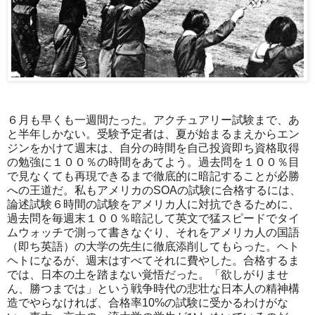
６月も早くも一週間たった。アクチュアリー試験まで、あ
と半年しかない。受験予定者は、夏が始まるまえからエン
ジンをかけて週末は、自分の時間を自己投資即ち資格取得
の勉強に１００％の時間をあてよう。過去問を１００％目
で見なくても再現できるまで徹底的に暗記することが必勝
への王道だ。私もアメリカのSOAの試験に合格するには、
論述試験６時間の試験をアメリカ人に対抗できるために、
過去問を毎週末１００％暗記して英文で猛スピードでタイ
ムウォッチで測って書きなぐり、それをアメリカ人の国語
（即ち英語）の大学の先生に徹底添削してもらった。ヘト
ヘトになるが、週末はすべてそれに費やした。合格するま
では、日本の土を踏まない覚悟だった。「欲しがりませ
ん、勝つまでは」という戦争時代の悲壮な日本人の精神構
造でやらなければ、合格率10%の試験に受かるわけがな