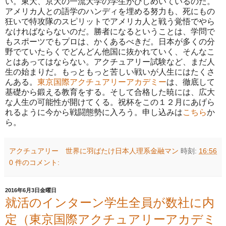
い。東大、京大の一流大学の学生がひしめいているのだ。
アメリカ人との語学のハンディを埋める努力も、死にもの
狂いで特攻隊のスピリットでアメリカ人と戦う覚悟でやら
なければならないのだ。勝者になるということは、学問で
もスポーツでもプロは、かくあるべきだ。日本が多くの分
野でていたらくでどんどん他国に抜かれていく、そんなこ
とはあってはならない。アクチュアリー試験など、まだ人
生の始まりだ。もっともっと苦しい戦いが人生にはたくさ
んある。
東京国際アクチュアリーアカデミー
は、徹底して
基礎から鍛える教育をする。そして合格した暁には、広大
な人生の可能性が開けてくる。祝杯をこの１２月にあげら
れるように今から戦闘態勢に入ろう。申し込みは
こちら
か
ら。
アクチュアリー 世界に羽ばたけ日本人理系金融マン
時刻:
16:56
0 件のコメント:
2016年6月3日金曜日
就活のインターン学生全員が数社に内
定（東京国際アクチュアリーアカデミ