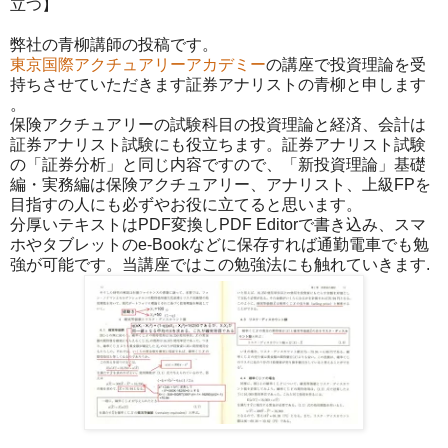
立つ】
弊社の青柳講師の投稿です。
東京国際アクチュアリーアカデミー
の講座で投資理論を受
持ちさせていただきます証券アナリストの青柳と申します
。
保険アクチュアリーの試験科目の投資理論と経済、会計は
証券アナリスト試験にも役立ちます。証券アナリスト試験
の「証券分析」と同じ内容ですので、「新投資理論」基礎
編・実務編は保険アクチュアリー、アナリスト、上級FP
を
目指すの人にも必ずやお役に立てると思います。
分厚いテキストはPDF変換しPDF Editorで書き込み、スマ
ホやタブレットのe-Bo
okなどに保存すれば通勤電車でも勉
強が可能です。当講
座ではこの勉強法にも触れていきます.