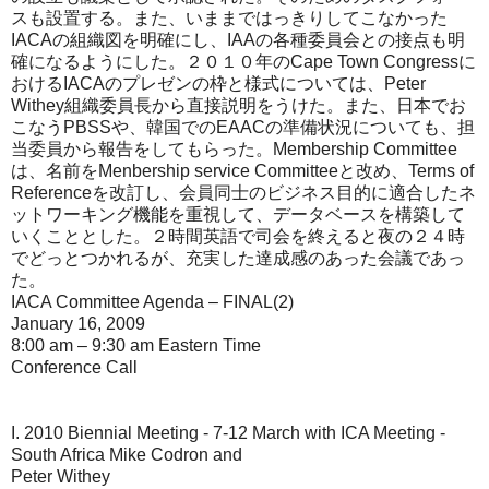
スも設置する。また、いままではっきりしてこなかった
IACAの組織図を明確にし、IAAの各種委員会との接点も明
確になるようにした。２０１０年のCape Town Congressに
おけるIACAのプレゼンの枠と様式については、Peter
Withey組織委員長から直接説明をうけた。また、日本でお
こなうPBSSや、韓国でのEAACの準備状況についても、担
当委員から報告をしてもらった。Membership Committee
は、名前をMenbership service Committeeと改め、Terms of
Referenceを改訂し、会員同士のビジネス目的に適合したネ
ットワーキング機能を重視して、データベースを構築して
いくこととした。２時間英語で司会を終えると夜の２４時
でどっとつかれるが、充実した達成感のあった会議であっ
た。
IACA Committee Agenda – FINAL(2)
January 16, 2009
8:00 am – 9:30 am Eastern Time
Conference Call
I. 2010 Biennial Meeting - 7-12 March with ICA Meeting -
South Africa Mike Codron and
Peter Withey