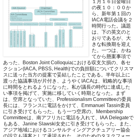
１月１６日金曜日
の夜１０：００か
ら、新年第１回の
IACA電話会議を２
時間行った。議題
は、下の英文のと
おりであるが、大
きな転換期を迎え
た。一つは、かね
てから懸案事項で
あった、Boston Joint Colloquiaにおける収支欠損の、各セ
クション(IACA, PBSS, Health)での負担額についてクリスマ
スに送った当方の提案で妥結したことである。半年以上に
渡った協議事項が片付き、ようやくIACAは、戦略的な事項
に時間をとれるようになった。私が議長の時代に達成した
い事項を掲げて、実施に移していく時期となった。まず
は、空席となっていた、Professionalism Committeeの委員
長には、フランスに電話をかけて、Emmanuel Tassin委員
に引き受けてもらった。もう一つ空席の、Membership
Committeeは、南アフリカに電話を入れて、IAA Delegateで
もある、Janine Slawski女史に引き受けてもらった。また、
アジア地域におけるコンサルティングアクチュアリー協会
の設立も議案として承認された。そのためのタスクフォー