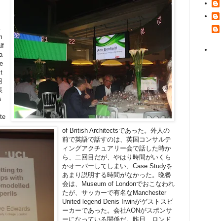
.
m
lf
a
he
t
月
張
s
te
of British Architectsであった。外人の
前で英語で話すのは、英国コンサルテ
ィングアクチュアリー会で話した時か
ら、二回目だが、やはり時間がいくら
かオーバーしてしまい、Case Studyを
あまり説明する時間がなかった。晩餐
会は、Museum of Londonでおこなわれ
たが、サッカーで有名なManchester
United legend Denis Irwinがゲストスピ
ーカーであった。会社AONがスポンサ
ーになっている関係だ。昨日、ロンド