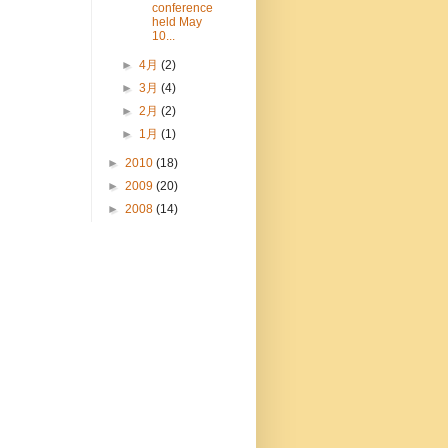
conference
held May
10...
►
4月
(2)
►
3月
(4)
►
2月
(2)
►
1月
(1)
►
2010
(18)
►
2009
(20)
►
2008
(14)