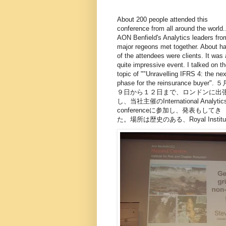
About 200 people attended this
conference from all around the world.
AON Benfield's Analytics leaders fro
major regeons met together. About ha
of the attendees were clients. It was 
quite impressive event. I talked on t
topic of ""Unravelling IFRS 4: the nex
phase for the reinsurance buyer". ５
９日から１２日まで、ロンドンに出
し、当社主催のInternational Analytic
conferenceに参加し、発表もしてき
た。場所は歴史のある、Royal Institu