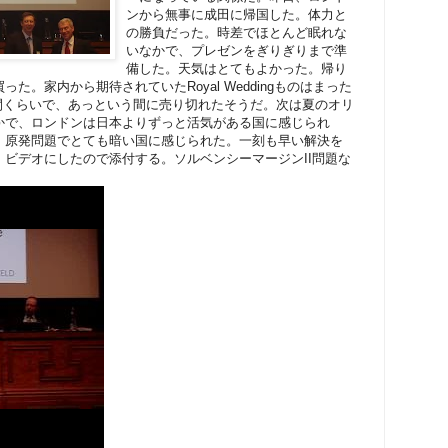
ンから無事に成田に帰国した。体力と
の勝負だった。時差でほとんど眠れな
いなかで、プレゼンをぎりぎりまで準
備した。天気はとてもよかった。帰り
。家内から期待されていたRoyal Weddingものはまった
２週間くらいで、あっという間に売り切れたそうだ。次は夏のオリ
かで、ロンドンは日本よりずっと活気がある国に感じられ
、原発問題でとても暗い国に感じられた。一刻も早い解決を
ビデオにしたので添付する。ソルベンシーマージンII問題な