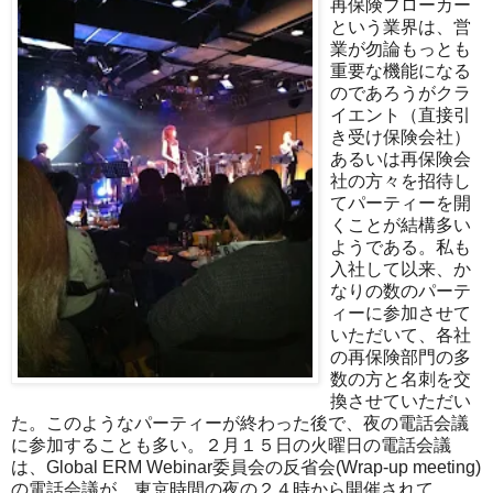
再保険ブローカー
という業界は、営
業が勿論もっとも
重要な機能になる
のであろうがクラ
イエント（直接引
き受け保険会社）
あるいは再保険会
社の方々を招待し
てパーティーを開
くことが結構多い
ようである。私も
入社して以来、か
なりの数のパーテ
ィーに参加させて
いただいて、各社
の再保険部門の多
数の方と名刺を交
換させていただい
た。このようなパーティーが終わった後で、夜の電話会議
に参加することも多い。２月１５日の火曜日の電話会議
は、Global ERM Webinar委員会の反省会(Wrap-up meeting)
の電話会議が、東京時間の夜の２４時から開催されて、