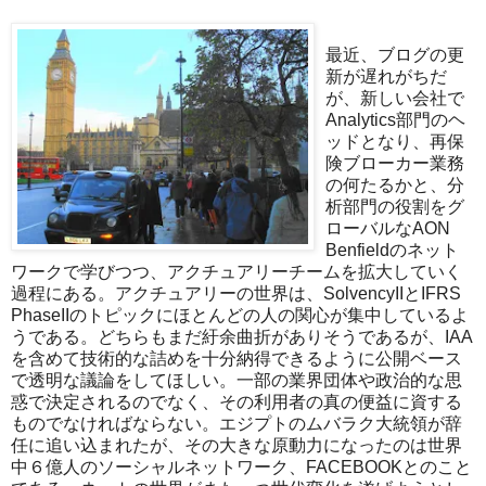
最近、ブログの更
新が遅れがちだ
が、新しい会社で
Analytics部門のヘ
ッドとなり、再保
険ブローカー業務
の何たるかと、分
析部門の役割をグ
ローバルなAON
Benfieldのネット
ワークで学びつつ、アクチュアリーチームを拡大していく
過程にある。アクチュアリーの世界は、SolvencyIIとIFRS
PhaseIIのトピックにほとんどの人の関心が集中しているよ
うである。どちらもまだ紆余曲折がありそうであるが、IAA
を含めて技術的な詰めを十分納得できるように公開ベース
で透明な議論をしてほしい。一部の業界団体や政治的な思
惑で決定されるのでなく、その利用者の真の便益に資する
ものでなければならない。エジプトのムバラク大統領が辞
任に追い込まれたが、その大きな原動力になったのは世界
中６億人のソーシャルネットワーク、FACEBOOKとのこと