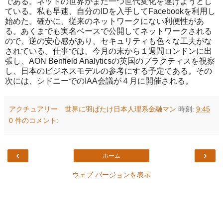
である。ネットの世界がまた一つ世代変化を遂げようとし
ている。私も早速、自分のIDを入手してFacebookを利用し
始めた。確かに、従来のネットワークにない利便性があ
る。あくまでも実名ベースで公開してネットワークされる
ので、逆の安心感があり、セキュリティも色々な工夫がな
されている。仕事では、今月の末から１週間ロンドンに出
張し、AON Benfield Analyticsの英国のプラクティスを視察
し、日本のビジネスモデルの参考にする予定である。その
次には、シドニーでのIAA会議が４月に開催される。
アクチュアリー 世界に羽ばたけ日本人理系金融マン
時刻:
9:45
0 件のコメント:
‹
›
ホーム
ウェブ バージョンを表示