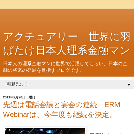
アクチュアリー 世界に羽
ばたけ日本人理系金融マン
日本人の理系金融マンに世界で活躍してもらい、日本の金
融の将来の発展を目指すブログです。
▼
2011年2月20日日曜日
先週は電話会議と宴会の連続、ERM
Webinarは、今年度も継続を決定。