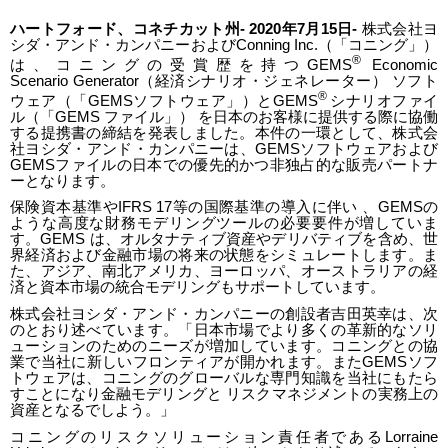
ハートフォード、コネチカット州
- 2020
年
7
月
15
日
-
株式会社ヨ
シダ・アンド・カンパニーおよび
Conning Inc.
（「コニング」）
®
は、コニングの受賞歴を持つ
GEMS
Economic
Scenario Generator
（経済シナリオ・ジェネレーター）
ソフト
®
ウェア（「
GEMS
ソフトウェア」）と
GEMS
シナリオファイ
ル（「
GEMS
ファイル」）
を日本のお客様に提供する際に協働
する提携書の締結を発表しました。本件の一環として、株式会
社ヨシダ・アンド・カンパニーは、
GEMS
ソフトウェアおよび
GEMS
ファイルの日本での優先的かつ非独占的な販売パートナ
ーとなります。
保険資本基準や
IFRS 17
等の国際基準の導入に伴い
、
GEMS
の
ような高度な財務モデリングツールの必要要件が増していま
す。
GEMS
は、オルタナティブ資産やデリバティブを含め、世
界経済および金融市場の将来の状態をシミュレートします。ま
た、アジア、南北アメリカ、ヨーロッパ、オーストラリアの経
済と資本市場の統合モデリングもサポートしています。
株式会社ヨシダ・アンド・カンパニーの創設者吉田英幸は、次
のとおり述べています。「日本市場でより多くの革新的なソリ
ューションのためのニーズが増加しています。コニングとの協
業で当社に新しいフロンティアが開かれます。また
GEMS
ソフ
トウェアは、コニングのグローバルな専門知識を当社にもたら
すことになり金融モデリングと
リスクマネジメントの実務上の
資産となるでしよう。」
コニングのリスクソリューション責任者である
Lorraine