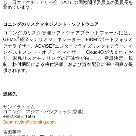
し、日本アクチュアリー会（
IAJ
）の国際関係委員会の委員長を
務めています。
コニングのリスクマネジメント・ソフトウェア
コニングのリスク管理ソフトウェアプラットフォームには、
®
®
GEMS
経済シナリオジェネレーター、
FIRM
ポートフォリオ
®
アナライザー、
ADVISE
エンタープライズリスクモデラー、イ
ンベストメント・オプティマイザー、
Cloud-IO
が含まれてお
り、財務リスクモデリングの正確性が向上し、意思決定、規
制、格付機関による格付評価、および資本配分に深い洞察が提
供されます。
連絡先
サンドラ・イム
コニング アジア・パシフィック
(
香港
)
+852 3551 1606
Sandra.yim@conning.com
吉田英幸