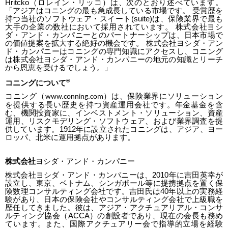
Hritcko
（ロレイン・リッコ）は、次のとおり述べています。
「アジアはコニングの最も急成長している市場です。
受賞歴を
持つ当社のソフトウェア・スイート
(suite)
は、保険業界で最も
大手の企業の数社において採用されています。
株式会社ヨシ
ダ・アンド・カンパニーとのパートナーシップは、日本市場で
の価値提案を拡大する絶好の機会です。
株式会社ヨシダ・アン
ド・カンパニーはコニングの専門知識にアクセスし、コニング
は株式会社ヨシダ・アンド・カンパニーの地元の知識とリーチ
から恩恵を受けるでしょう。」
®
コニングについて
コニング（
）は、保険業界にソリューション
www.conning.com
を提供する長い歴史を持つ資産運用会社です。年金基金を含
む、機関投資家に、インベストメント・ソリューション、資産
運用、リスクモデリング・ソフトウェア、および業界調査を提
供しています。
1912
年に設立されたコニングは、アジア、ヨー
ロッパ、北米に運用拠点があります。
株式会社
ヨシダ・アンド・カンパニー
株式会社ヨシダ・アンド・カンパニーは、
2010
年に吉田英幸が
設立し、東京、ベトナム、シンガポール等に提携拠点を置く保
険数理コンサルティング会社です。吉田氏は
40
年以上の実務経
験があり、日本の保険会社やコンサルティング会社で上級職を
歴任してきました。彼は、アジア・アクチュアリアル・コンサ
ルティング協会（
ACCA
）の創設者であり、現在の会長も務め
ています。また、国際アクチュアリー会で指導的立場を経験