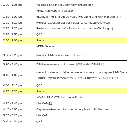
1:30 - 1:35 pm
Welcome and Introduction from chairperson
○
Financial Reporting Session
1:35 - 1:55 pm
Integration of Embedded Value Reporting and Risk Management
1:55 - 2:15 pm
Revised exposure draft of insurance contracts(Overview)
2:15 - 2:35 pm
Revised exposure draft of insurance contracts(Challenges)
2:35 - 2:50 pm
Q&A
2:50 - 3:00 pm
Break
○
ERM Session
3:00 - 3:20 pm
Practical ERM Issues and Solutions
3:20 - 3:40 pm
ERM assessment on insurers
（保険会社の
ERM
評価）
Current Status of ERM in Japanese Insurers: from Capitas ERM Sur
3:40 - 4:00 pm
（国内
ERM
の現状と課題ーキャピタス
ERM
サーベイを踏まえて）
4:00 - 4:15 pm
Q&A
4:15 - 4:25 pm
Break
○
CAT/LIFE CAT/Reinsurance Session
4:25 - 4:45 pm
Life CAT(
仮
)
4:45 - 5:05 pm
Capital markets and its potential application for life risks
5:05 - 5:25 pm
Life CAT
5:25 - 5:40 pm
Q&A