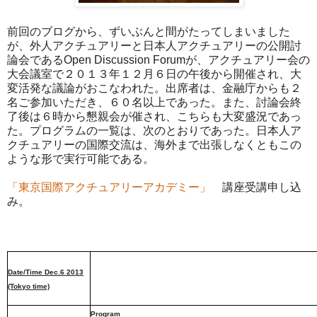
前回のブログから、ずいぶんと間がたってしまいました
が、外人アクチュアリーと日本人アクチュアリーの公開討
論会であるOpen Discussion Forumが、アクチュアリー会の
大会議室で２０１３年１２月６日の午後から開催され、大
変活発な議論がおこなわれた。出席者は、金融庁からも２
名ご参加いただき、６０名以上であった。また、討論会終
了後は６時から懇親会が催され、こちらも大変盛況であっ
た。プログラムの一覧は、次のとおりであった。日本人ア
クチュアリーの国際交流は、海外まで出張しなくともこの
ような形で実行可能である。
「東京国際アクチュアリーアカデミー」
講座受講申し込
み。
Date/Time Dec.6 2013
(Tokyo time)
Program