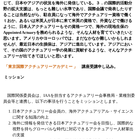
じて、日本やアジアの状況を海外に発信している。３．の国際的活動分
野の拡大支援は、もっとも難しい水準であり、国際会議で発表したりす
ることは当然ながら、駐在員になって海外でアクチュアリー資格で働く
ｔおか、あるいは米英人が日本に来て米英の資格で、外資などで働ける
ように、日本人アクチュアリーもその資格一つで、海外の現地生保の
Appointed Actuaryを務められるような、そんな人材を育てていきたいと
思います。アメリカやヨーロッパでは、まだなかなか難しいかもしれま
せんが、最近日本の生損保は、アジアに進出しています。アジアにおい
て、その国のアクチュアリー学の発展に貢献するような、そんなアクチ
ュアリーが出てきてほしいと思います。
「東京国際アクチュアリーアカデミー 」
講座受講申し込み。
ミッション
国際関係委員会は、IAAを担当するアクチュアリー会事務局・業種別委
員会等と連携し、以下の事項を行うことをミッションとします。
日本アクチュアリー会会員の、海外アクチュアリアル・サイエンス
に関する知識の向上
海外に情報を発信できる日本アクチュアリー会を目指し、国際的な
視野を持ちグローバルな時代に対応できるアクチュアリー人材輩出
の支援