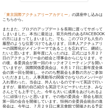
「東京国際アクチュアリーアカデミー」
の講座申し込みは
こちらから。
またまた、ブログのアップデートを長期に渡ってサボって
しまいました。本当に最近は、双方向性のあるFACEBOOK
の方にはまってしまいました。でも、このブログも人生の
履歴のような位置づけでもあります。日本人アクチュアリ
ーの国際化がメインテーマであることを忘れずに、継続し
たいと思います。新年度に入ったのは、正式には５月２７
日のアクチュアリー会の総会と理事会からになります。そ
の後、各委員会が第一回のキックオフミーティングを開い
ていますが、国際関係委員会は、６月１７日に新年度全
体
会の第一回を開催し、そののち懇親会も多数の方がご参加
いただきました。人事異動等の関係でかなりのメンバーが
入れ替わった。当会
は、外人もいるのですべて英語で行い
ますが、最初の自己紹介も英語でス
ピーチいただき、みな
さんとても上手でした。今年も大いに成果を
あげられるよ
うに頑張りたいと思います。その他の委員会・部会も順次
第一回の会合を開催しています。恒例の全委員会統合の進
発会は、今年は、７月２９日に東京會館で開催される予定