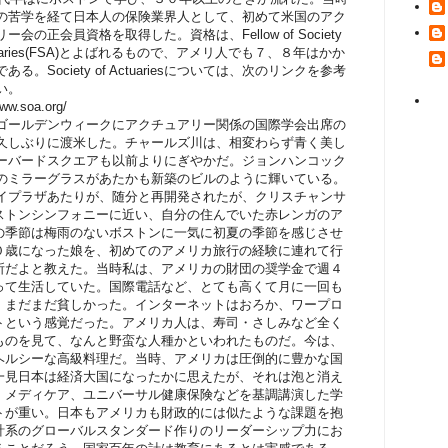
の苦学を経て日本人の保険業界人として、初めて米国のアク
ー会の正会員資格を取得した。資格は、Fellow of Society
ctuaries(FSA)とよばれるもので、アメリ人でも７、８年はかか
ある。Society of Actuariesについては、次のリンクを参考
い。
www.soa.org/
ゴールデンウィークにアクチュアリー関係の国際学会出席の
久しぶりに渡米した。チャールズ川は、相変わらず青く美し
ーバードスクエアも以前よりにぎやかだ。ジョンハンコック
のミラーグラスがあたかも新築のビルのように輝いている。
イプラザあたりが、随分と再開発されたが、クリスチャンサ
ストンシンフォニーに近い、自分の住んでいた赤レンガのア
の季節は梅雨のないボストンに一気に初夏の季節を感じさせ
０歳になった娘を、初めてのアメリカ旅行の経験に連れて行
所だよと教えた。当時私は、アメリカの財団の奨学金で週４
って生活していた。国際電話など、とても高くて月に一回も
、まだまだ貧しかった。インターネットはおろか、ワープロ
トという感覚だった。アメリカ人は、寿司・さしみなど全く
ものを見て、なんと野蛮な人種かといわれたものだ。今は、
ヘルシーな高級料理だ。当時、アメリカは圧倒的に豊かな国
一見日本は経済大国になったかに思えたが、それは泡と消え
、メディケア、ユニバーサル健康保険などを基調講演した学
トが重い。日本もアメリカも財政的には似たような課題を抱
計系のグローバルスタンダード作りのリーダーシップ力にお