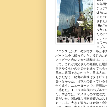
５年間
チュアリ
of A
るもので
された
http://
今年の
ために
い。ハ
タワー
コプレ
イエンスセンターの水槽プールとボ
パートは今も残っていた。５月のこ
アイビーと赤レンガが調和する。２
って、これがお父さんの勉強した場
０ドルくらいの小切手を送ってもら
日本に電話できなかった。日本人は
もまだなく、秘書の業務はタイピス
食べなかった。日本人の食べている
全く違う。ニューヨークでも寿司は
に感じた。１９８０年代のバブルで
た。学会では、アメリカの財政収支
者がいた。国防費より医療費のコス
えている。大きく違うのは金融・会