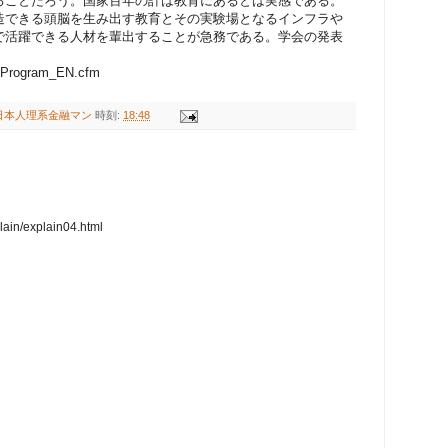
ることだろう。国家百年の計は教育にあるとは実感である。
造できる頭脳を生み出す教育とその実験場となるインフラや
で活躍できる人材を輩出することが急務である。学会の発表
8/Program_EN.cfm
日本人理系金融マン
時刻:
18:48
plain/explain04.html