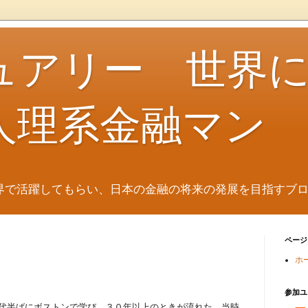
ュアリー 世界
人理系金融マン
界で活躍してもらい、日本の金融の将来の発展を目指すブ
ページ
ホ
参加ユ
0年代半ばにボストンで学び、３０年以上のときが流れた。当時