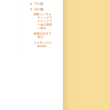
►
7月
(1)
▼
6月
(3)
国際コンサル
ティングア
クチュアリ
ー会の議長
に就任
創業記念日で
休日
３０年ぶりの
Boston