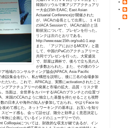
韓国のソウルで東アジアアクチュアリ
ー大会(15th EAAC; East Asian
Actuarial Conference)が開催された
が、IACAの会長として出席し、１４日
のIACA Sessionで、IACAの紹介と活
動状況について、プレゼンを行った。
リンクは次のとおりである。
http://www.eaac15th.org/sub1-1.asp
また、「アジアにおけるMCEV」と題
して、中国のPwCのアクチュアリーと
共同でプレゼンを行った。大変盛況
で、部屋は満杯で、後ろで立ち見の人
が多数おられた。また、その後のラン
のコンサルティング協会(APACA; Asia Pacific
g Actuaries)の創設集会を行い、私が構想を説明し、後に三名の会場参加
いた。これで、APACAは、実際にactivationされたこと
ィングアクチュアリーの発展と市場の拡大、品質・リスク管
。当面は、全世界をカバーするIACAのブランチとの位置づ
A、米国のCCAのように独立した基盤を持たせることも視野
数の日本人や海外の知人が参加しておられ、やはりFace to
性を改めて感じた。ネットワーキングの基本は、お互いを知り
、スピード感も、会って話せば、随分と効率よく意思決定し
２年秋に企画しているインドのニューデリーでの、
nのJoint Collloquiaについては、財政的な収支が鍵であるが、イン