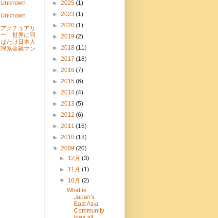
Unknown
►
2025
(1)
►
2023
(1)
Unknown
►
2020
(1)
アクチュアリ
ー 世界に羽
►
2019
(2)
ばたけ日本人
►
2018
(11)
理系金融マン
►
2017
(18)
►
2016
(7)
►
2015
(6)
►
2014
(4)
►
2013
(5)
►
2012
(6)
►
2011
(16)
►
2010
(18)
▼
2009
(20)
►
12月
(3)
►
11月
(1)
▼
10月
(2)
What is
Japan's
East Asia
Community
idea all