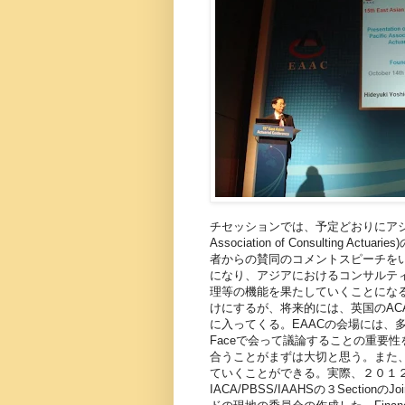
チセッションでは、予定どおりにアジア地域
Association of Consultin
者からの賛同のコメントスピーチをいただ
になり、アジアにおけるコンサルテ
理等の機能を果たしていくことになる
けにするが、将来的には、英国のAC
に入ってくる。EAACの会場には、多
Faceで会って議論することの重要
合うことがまずは大切と思う。また
ていくことができる。実際、２０１
IACA/PBSS/IAAHSの３Sectio