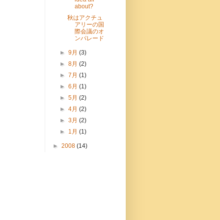
about?
秋はアクチュ
アリーの国
際会議のオ
ンパレード
►
9月
(3)
►
8月
(2)
►
7月
(1)
►
6月
(1)
►
5月
(2)
►
4月
(2)
►
3月
(2)
►
1月
(1)
►
2008
(14)