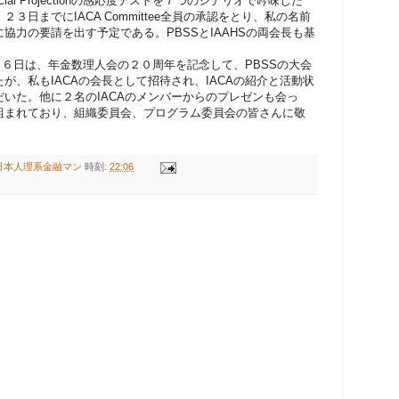
ial Projectionの感応度テストを７つのシナリオで吟味した
日までにIACA Committee全員の承認をとり、私の名前
協力の要請を出す予定である。PBSSとIAAHSの両会長も基
日６日は、年金数理人会の２０周年を記念して、PBSSの大会
が、私もIACAの会長として招待され、IACAの紹介と活動状
いた。他に２名のIACAのメンバーからのプレゼンも会っ
組まれており、組織委員会、プログラム委員会の皆さんに敬
日本人理系金融マン
時刻:
22:06