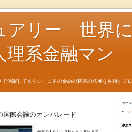
ュアリー 世界
人理系金融マン
界で活躍してもらい、日本の金融の将来の発展を目指すブ
ページ
ホ
の国際会議のオンパレード
参加ユ
先週の１０月１２日から１５日まで、